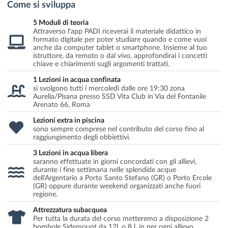
Come si sviluppa
5 Moduli di teoria
Attraverso l'app PADI riceverai il materiale didattico in
formato digitale per poter studiare quando e come vuoi
anche da computer tablet o smartphone. Insieme al tuo
istruttore, da remoto o dal vivo, approfondirai i concetti
chiave e chiarimenti sugli argomenti trattati.
1 Lezioni in acqua confinata
si svolgono tutti i mercoledì dalle ore 19:30 zona
Aurelia/Pisana presso SSD Vita Club in Via del Fontanile
Arenato 66, Roma
Lezioni extra in piscina
sono sempre comprese nel contributo del corso fino al
raggiungimento degli obbiettivi.
3 Lezioni in acqua libera
saranno effettuate in giorni concordati con gli allievi,
durante i fine settimana nelle splendide acque
dell'Argentario a Porto Santo Stefano (GR) o Porto Ercole
(GR) oppure durante weekend organizzati anche fuori
regione.
Attrezzatura subacquea
Per tutta la durata del corso metteremo a disposizione 2
bombole Sidemount da 12l. o 8 l. in per ogni allievo