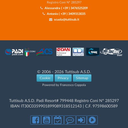
Registro Coni N° 285297
Alessandra ( +39 ) 3476525209
Antonio ( +39 ) 3409313035
scuola@tuttisub.it
© 2006 - 2026 Tuttisub A.S.D.
Cookie
Privacy
Sitemap
Powered by Francesco Coppola
Tuttisub A.S.D. Padi Resort# 799448 Registro Coni N° 285297
IBAN IT30C0359901899089318512143 | C.F. 97598600589