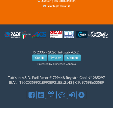
Antonio ( +39 ) 3409313035
scuola@tuttisub.it
© 2006 - 2026 Tuttisub A.S.D.
Cookie
Privacy
Sitemap
Powered by Francesco Coppola
Tuttisub A.S.D. Padi Resort# 799448 Registro Coni N° 285297
IBAN IT30C0359901899089318512143 | C.F. 97598600589