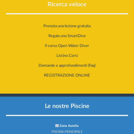
Ricerca veloce
Prenota una lezione gratuita
Regala uno SmartDive
Il corso Open Water Diver
Listino Corsi
Domande e approfondimenti (Faq)
REGISTRAZIONE ONLINE
Le nostre Piscine
Zona Aurelia
PISCINA PRINCIPALE