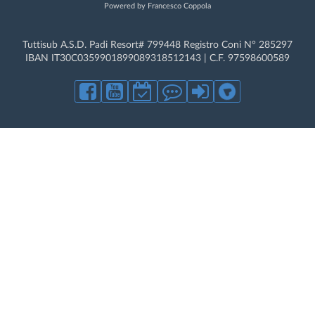
Powered by Francesco Coppola
Tuttisub A.S.D. Padi Resort# 799448 Registro Coni N° 285297
IBAN IT30C0359901899089318512143 | C.F. 97598600589
Con l'uso di questo sito, si accetta il nostro utilizzo dei cookie.
NON
raccogliamo dati di proliferazione a fini promozionali.
Acconsento all'uso dei cookie
Maggiori informazioni