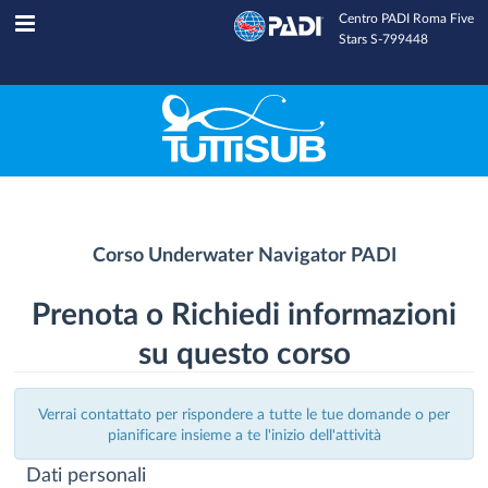
Centro PADI Roma Five
Tuttisub
INFOLINE
Stars S-799448
Corso Underwater Navigator PADI
Prenota o Richiedi informazioni
su questo corso
Verrai contattato per rispondere a tutte le tue domande o per
pianificare insieme a te l'inizio dell'attività
Dati personali