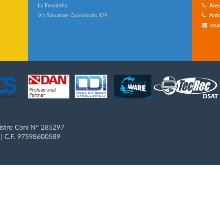
La Ferratella
Ales
Via Salvatore Quasimodo 124
Anto
scuo
gistro Coni N° 285297
 C.F. 97598600589