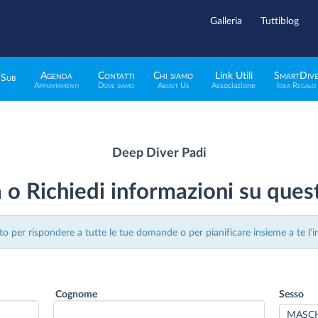
Galleria
Tuttiblog
Agenda
Contatti
Chi siamo
Link Utili
SmartDiv
 Sub
Appuntamenti
Dove siamo
About Us
Associazione
Idea Regalo
Deep Diver Padi
 o Richiedi informazioni su ques
to per rispondere a tutte le tue domande o per pianificare insieme a te l'iniz
Cognome
Sesso