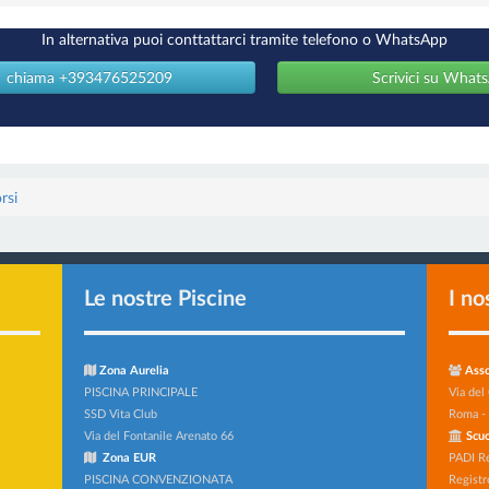
In alternativa puoi conttattarci tramite telefono o WhatsApp
chiama +393476525209
Scrivici su What
rsi
Le nostre Piscine
I no
Zona Aurelia
Asso
PISCINA PRINCIPALE
Via del
SSD Vita Club
Roma -
Via del Fontanile Arenato 66
Scuo
Zona EUR
PADI R
PISCINA CONVENZIONATA
Registr