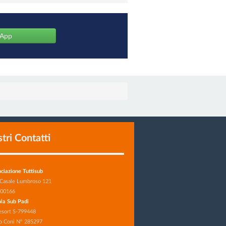
sApp
stri Contatti
ciazione Tuttisub
 Casale Lumbroso 121
 00166
la Sub Padi
esort S-799448
o Coni N° 285297