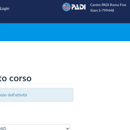
Centro PADI Roma Five
Inviaci una email
Login
Stars S-799448
e
to corso
io dell'attività