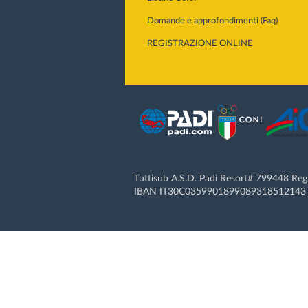
Domande e approfondimenti (Faq)
REGISTRAZIONE ONLINE
Tuttisub A.S.D. Padi Resort# 799448 Re
IBAN IT30C0359901899089318512143 |