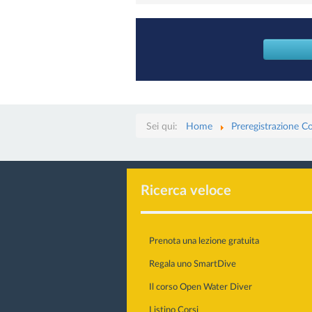
Sei qui:
Home
Preregistrazione Co
Ricerca veloce
Prenota una lezione gratuita
Regala uno SmartDive
Il corso Open Water Diver
Listino Corsi