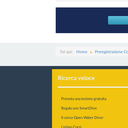
Sei qui:
Home
Preregistrazione Co
Ricerca veloce
Prenota una lezione gratuita
Regala uno SmartDive
Il corso Open Water Diver
Listino Corsi