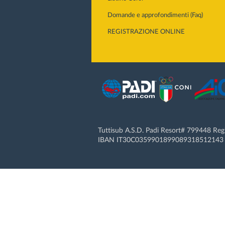
Domande e approfondimenti (Faq)
REGISTRAZIONE ONLINE
Tuttisub A.S.D. Padi Resort# 799448 Re
IBAN IT30C0359901899089318512143 |