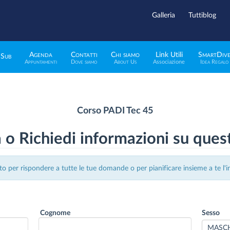
Galleria
Tuttiblog
Agenda
Contatti
Chi siamo
Link Utili
SmartDiv
 Sub
Appuntamenti
Dove siamo
About Us
Associazione
Idea Regalo
Corso PADI Tec 45
 o Richiedi informazioni su ques
to per rispondere a tutte le tue domande o per pianificare insieme a te l'iniz
Cognome
Sesso