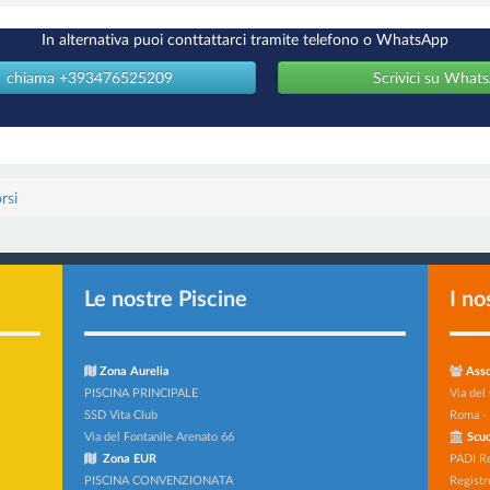
In alternativa puoi conttattarci tramite telefono o WhatsApp
chiama +393476525209
Scrivici su What
rsi
Le nostre Piscine
I no
Zona Aurelia
Asso
PISCINA PRINCIPALE
Via del
SSD Vita Club
Roma -
Via del Fontanile Arenato 66
Scuo
Zona EUR
PADI R
PISCINA CONVENZIONATA
Registr