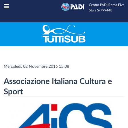
Centro PADI Roma Five
Tuttisub
INFOLINE
Stars S-799448
Mercoledì, 02 Novembre 2016 15:08
Associazione Italiana Cultura e
Sport