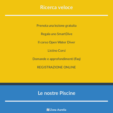
Ricerca veloce
Prenota una lezione gratuita
Regala uno SmartDive
Il corso Open Water Diver
Listino Corsi
Domande e approfondimenti (Faq)
REGISTRAZIONE ONLINE
Le nostre Piscine
Zona Aurelia