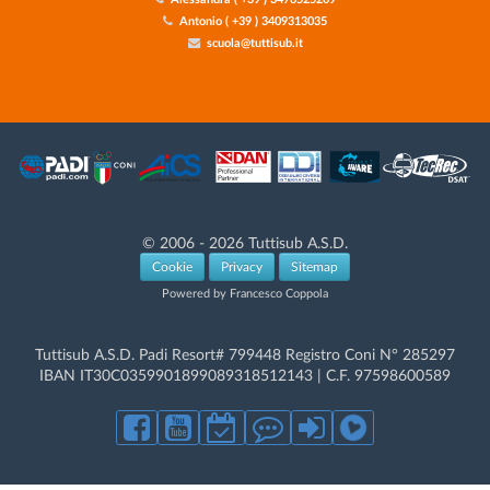
Antonio ( +39 ) 3409313035
scuola@tuttisub.it
© 2006 - 2026 Tuttisub A.S.D.
Cookie
Privacy
Sitemap
Powered by Francesco Coppola
Tuttisub A.S.D. Padi Resort# 799448 Registro Coni N° 285297
IBAN IT30C0359901899089318512143 | C.F. 97598600589