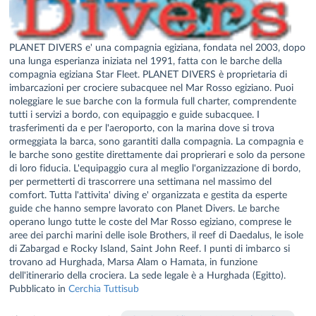
PLANET DIVERS e' una compagnia egiziana, fondata nel 2003, dopo
una lunga esperianza iniziata nel 1991, fatta con le barche della
compagnia egiziana Star Fleet. PLANET DIVERS è proprietaria di
imbarcazioni per crociere subacquee nel Mar Rosso egiziano. Puoi
noleggiare le sue barche con la formula full charter, comprendente
tutti i servizi a bordo, con equipaggio e guide subacquee. I
trasferimenti da e per l'aeroporto, con la marina dove si trova
ormeggiata la barca, sono garantiti dalla compagnia. La compagnia e
le barche sono gestite direttamente dai proprierari e solo da persone
di loro fiducia. L'equipaggio cura al meglio l'organizzazione di bordo,
per permetterti di trascorrere una settimana nel massimo del
comfort. Tutta l'attivita' diving e' organizzata e gestita da esperte
guide che hanno sempre lavorato con Planet Divers. Le barche
operano lungo tutte le coste del Mar Rosso egiziano, comprese le
aree dei parchi marini delle isole Brothers, il reef di Daedalus, le isole
di Zabargad e Rocky Island, Saint John Reef. I punti di imbarco si
trovano ad Hurghada, Marsa Alam o Hamata, in funzione
dell'itinerario della crociera. La sede legale è a Hurghada (Egitto).
Pubblicato in
Cerchia Tuttisub