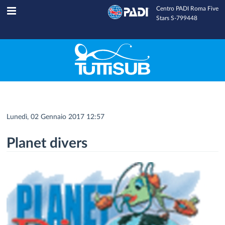
Centro PADI Roma Five
Tuttisub
INFOLINE
Stars S-799448
Lunedì, 02 Gennaio 2017 12:57
Planet divers