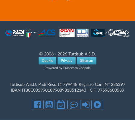
© 2006 - 2026 Tuttisub A.S.D.
Cookie
Privacy
Sitemap
Powered by Francesco Coppola
Tuttisub A.S.D. Padi Resort# 799448 Registro Coni N° 285297
IBAN IT30C0359901899089318512143 | C.F. 97598600589