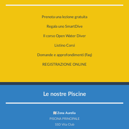
Prenota una lezione gratuita
Regala uno SmartDive
Il corso Open Water Diver
Listino Corsi
Domande e approfondimenti (Faq)
REGISTRAZIONE ONLINE
Le nostre Piscine
Zona Aurelia
PISCINA PRINCIPALE
SSD Vita Club