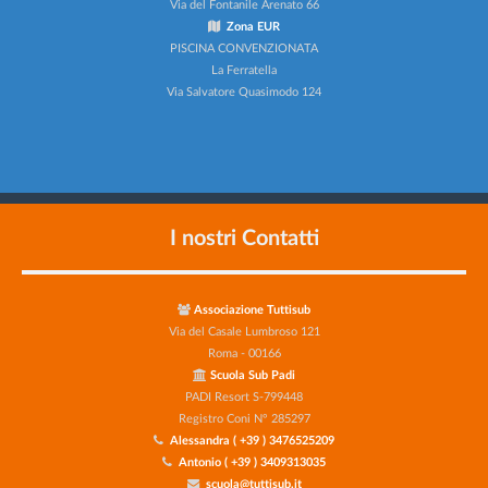
Via del Fontanile Arenato 66
Zona EUR
PISCINA CONVENZIONATA
La Ferratella
Via Salvatore Quasimodo 124
I nostri Contatti
Associazione Tuttisub
Via del Casale Lumbroso 121
Roma - 00166
Scuola Sub Padi
PADI Resort S-799448
Registro Coni N° 285297
Alessandra ( +39 ) 3476525209
Antonio ( +39 ) 3409313035
scuola@tuttisub.it