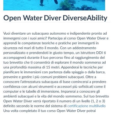
Open Water Diver DiverseAbility
Vuoi diventare un subacqueo autonomo e indipendente pronto ad
immergersi con i suoi amici? Partecipa al corso Open Water Diver e
apprendi le competenze teoriche e pratiche per immergerti in
sicurezza nei mari di tutto il mondo. Con un addestramento
personalizzato e prendendoti in giusto tempo, un istruttore DDI ti
accompagnerà durante il tuo percorso fino al raggiungimento del
tuo brevetto che ti consentirà di esplorare il mondo sommerso ad
una profondità massima di 15 metri. Appenderai le tecniche per
pianificare le immersioni con partenza dalla spiaggia o dalla barca,
prevenire e gestire i più comuni problemi subacquei. Oltre a
conoscere l’attrezzatura subacquea di base comincerai a prendere
confidenza con alcuni strumenti e accessori più sofisticati come il
computer e le tabelle di immersione. Imparerai a conoscere gli
ambienti subacquei e la vita del mondo sommerso. Sul tuo brevetto
Open Water Diver verrà riportato il numero di un livello (1, 2 o 3)
definito secondo le norme del sistema di
certificazione multilivello
Una volta completato il tuo corso Open Water Diver potrai