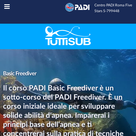
Centro PADI Roma Five
Tuttisub
INFOLINE
Stars S-799448
Basic Freediver
Il corso PADI Basic Freediver è un
sotto-corso del PADI Freediver. È un
corso iniziale ideale per sviluppare
solide abilità d'apnea. Imparerai i
principi base dell'apnea e ti
concentrerai sulla pratica di tecniche