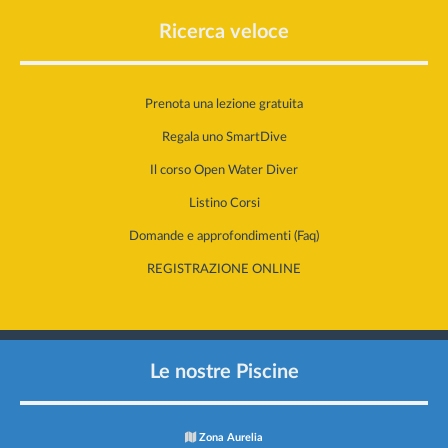
Ricerca veloce
Prenota una lezione gratuita
Regala uno SmartDive
Il corso Open Water Diver
Listino Corsi
Domande e approfondimenti (Faq)
REGISTRAZIONE ONLINE
Le nostre Piscine
Zona Aurelia