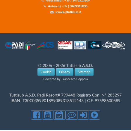
Alessandra ( +39 ) 3476525209
Antonio ( +39 ) 3409313035
scuola@tuttisub.it
© 2006 - 2026 Tuttisub A.S.D.
Cookie
Privacy
Sitemap
Powered by Francesco Coppola
Tuttisub A.S.D. Padi Resort# 799448 Registro Coni N° 285297
IBAN IT30C0359901899089318512143 | C.F. 97598600589