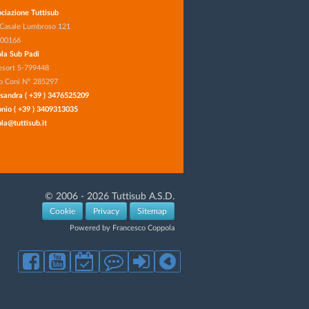
ciazione Tuttisub
 Casale Lumbroso 121
 00166
la Sub Padi
esort S-799448
o Coni N° 285297
sandra ( +39 ) 3476525209
nio ( +39 ) 3409313035
la@tuttisub.it
© 2006 - 2026 Tuttisub A.S.D.
Cookie
Privacy
Sitemap
Powered by Francesco Coppola