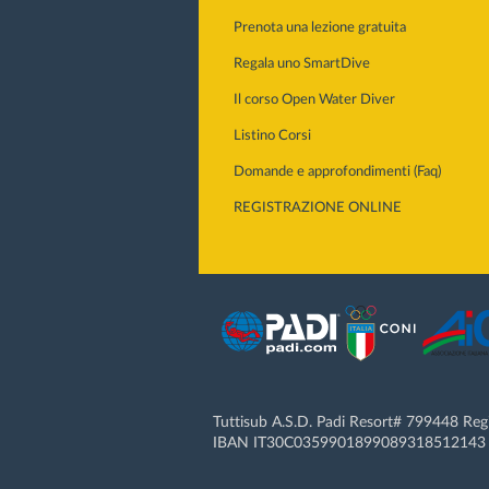
Prenota una lezione gratuita
Regala uno SmartDive
Il corso Open Water Diver
Listino Corsi
Domande e approfondimenti (Faq)
REGISTRAZIONE ONLINE
Tuttisub A.S.D. Padi Resort# 799448 Re
IBAN IT30C0359901899089318512143 |