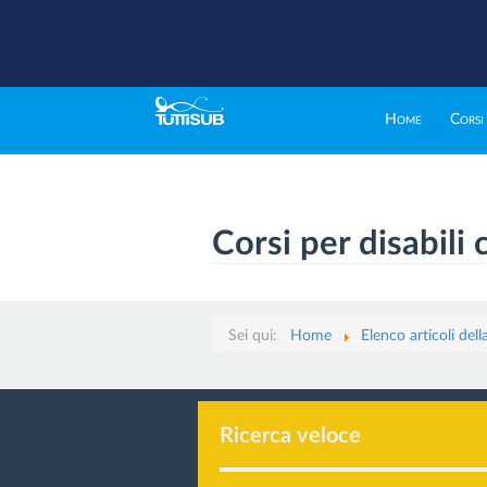
Home
Corsi
Corsi per disabili 
Sei qui:
Home
Elenco articoli del
Ricerca veloce