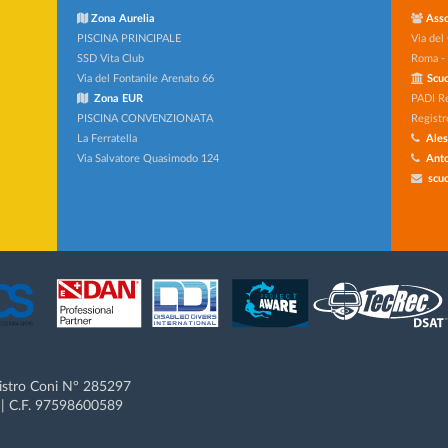
Zona Aurelia
Asso
PISCINA PRINCIPALE
Via del
SSD Vita Club
Roma -
Via del Fontanile Arenato 66
Scuo
Zona EUR
PADI R
PISCINA CONVENZIONATA
Registr
La Ferratella
Ales
Via Salvatore Quasimodo 124
Anto
scuo
gistro Coni N° 285297
 C.F. 97598600589