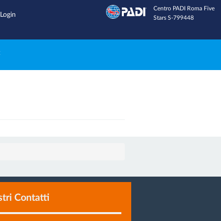
Centro PADI Roma Five
Inviaci una email
Login
Stars S-799448
e
stri Contatti