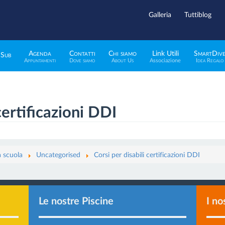
Galleria
Tuttiblog
Agenda
Contatti
Chi siamo
Link Utili
SmartDiv
 Sub
Appuntamenti
Dove siamo
About Us
Associazione
Idea Regalo
certificazioni DDI
la scuola
Uncategorised
Corsi per disabili certificazioni DDI
Le nostre Piscine
I no