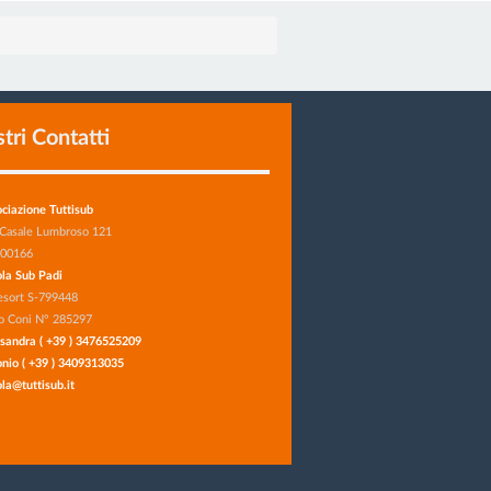
stri Contatti
ciazione Tuttisub
 Casale Lumbroso 121
 00166
la Sub Padi
esort S-799448
o Coni N° 285297
sandra ( +39 ) 3476525209
nio ( +39 ) 3409313035
la@tuttisub.it