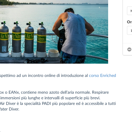
Or
 aspettimo ad un incontro online di introduzione al
corso Enriched
trox o EANx, contiene meno azoto dell’aria normale. Respirare
mmersioni più lunghe e intervalli di superficie più brevi.
ir Diver è la specialità PADI più popolare ed è accessibile a tutti
ater Diver.
a