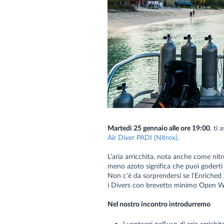
Martedì 25 gennaio alle ore 19:00
, ti
Air Diver PADI (Nitrox).
L’aria arricchita, nota anche come ni
meno azoto significa che puoi goderti i
Non c'è da sorprendersi se l'Enriched A
i Divers con brevetto minimo Open W
Nel nostro incontro introdurremo
I vantaggi nell'uso di aria arrichit