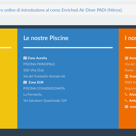
o online di introduzione al corso Enriched Air Diver PADI (Nitrox).
Le nostre Piscine
I no
Zona Aurelia
Asso
PISCINA PRINCIPALE
Via del
SSD Vita Club
Roma -
Via del Fontanile Arenato 66
Scuo
Zona EUR
PADI R
PISCINA CONVENZIONATA
Registr
La Ferratella
Ales
Via Salvatore Quasimodo 124
Anto
scuo