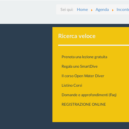
Sei qui:
Home
Agenda
Incontr
Ricerca veloce
Prenota una lezione gratuita
Regala uno SmartDive
Il corso Open Water Diver
Listino Corsi
Domande e approfondimenti (Faq)
REGISTRAZIONE ONLINE