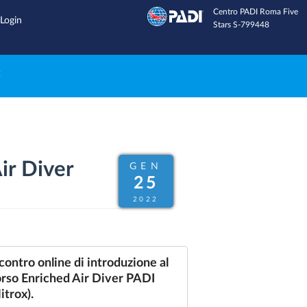
Centro PADI Roma Five
Inviaci una email
Login
Stars S-799448
e
ir Diver
GEN
25
2022
contro online di introduzione al
rso Enriched Air Diver PADI
itrox).