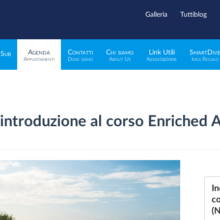
Galleria
Tuttiblog
Agenda
Contatti
Chi siamo
Link Utili
SmartDiv
 Sub
Appuntamenti
Dove siamo
About Us
Associazione
Idea Regalo
 introduzione al corso Enriched A
In
co
(N