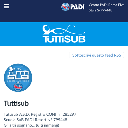
Centro PADI Roma Five
Tuttisub
INFOLINE
Stars S-799448
Sottoscrivi questo feed RSS
Tuttisub
Tuttisub A.S.D. Registro CONI n° 285297
Scuola SuB PADI Resort N° 799448
Gli altri sognano... tu ti immergi!