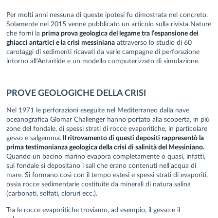
Per molti anni nessuna di queste ipotesi fu dimostrata nel concreto.
Solamente nel 2015 venne pubblicato un articolo sulla rivista Nature
che fornì la
prima prova geologica del legame tra l’espansione dei
ghiacci antartici e la crisi messiniana
attraverso lo studio di 60
carotaggi di sedimenti ricavati da varie campagne di perforazione
intorno all’Antartide e un modello computerizzato di simulazione.
PROVE GEOLOGICHE DELLA CRISI
Nel 1971 le perforazioni eseguite nel Mediterraneo dalla nave
oceanografica Glomar Challenger hanno portato alla scoperta, in più
zone del fondale, di spessi strati di rocce evaporitiche, in particolare
gesso e salgemma.
Il ritrovamento di questi depositi rappresentò la
prima testimonianza geologica della crisi di salinità del Messiniano.
Quando un bacino marino evapora completamente o quasi, infatti,
sul fondale si depositano i sali che erano contenuti nell’acqua di
mare. Si formano così con il tempo estesi e spessi strati di evaporiti,
ossia rocce sedimentarie costituite da minerali di natura salina
(carbonati, solfati, cloruri ecc.).
Tra le rocce evaporitiche troviamo, ad esempio, il gesso e il