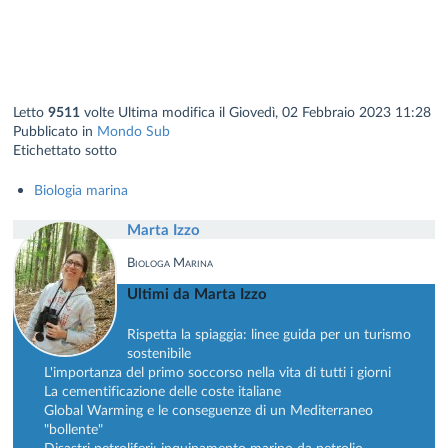
Letto
9511
volte
Ultima modifica il Giovedì, 02 Febbraio 2023 11:28
Pubblicato in
Mondo Sub
Etichettato sotto
Biologia marina
Marta Izzo
Biologa Marina
Ultimi da Marta Izzo
Rispetta la spiaggia: linee guida per un turismo
sostenibile
L'importanza del primo soccorso nella vita di tutti i giorni
La cementificazione delle coste italiane
Global Warming e le conseguenze di un Mediterraneo
"bollente"
Disastri petroliferi: inquinamento marino da petrolio