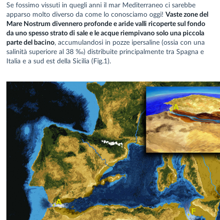
Se fossimo vissuti in quegli anni il mar Mediterraneo ci sarebbe
apparso molto diverso da come lo conosciamo oggi!
Vaste zone del
Mare Nostrum divennero profonde e aride valli ricoperte sul fondo
da uno spesso strato di sale e le acque riempivano solo una piccola
parte del bacino
, accumulandosi in pozze ipersaline (ossia con una
salinità superiore al 38 ‰) distribuite principalmente tra Spagna e
Italia e a sud est della Sicilia (Fig.1).