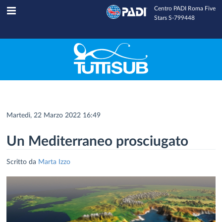
Centro PADI Roma Five
Tuttisub
INFOLINE
Stars S-799448
Martedì, 22 Marzo 2022 16:49
Un Mediterraneo prosciugato
Scritto da
Marta Izzo