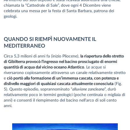
chiamata la “Cattedrale di Sale”, dove ogni 4 Dicembre viene
celebrata una messa per la festa di Santa Barbara, patrona dei
geologi.
QUANDO SI RIEMPÌ NUOVAMENTE IL
MEDITERRANEO
Circa 5,3 milioni di anni fa (inizio Pliocene),
la riapertura dello stretto
di Gibilterra provocò l’ingresso nel bacino prosciugato di enormi
quantità di acqua dal vicino oceano Atlantico
. Le acque si
riversarono copiosamente attraverso un canale relativamente stretto
e
ciò portò alla formazione di un’immensa cascata, con potenza e
dislivello maggiori di qualsiasi cascata attualmente conosciuta
(Fig.
5). Questo episodio, soprannominato “
alluvione zancleana
”, durò
relativamente poco in termini geologici (poche centinaia o migliaia di
anni) e consentì il riempimento del bacino nell’arco di soli cento
anni.