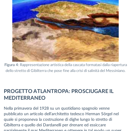
Figura 4
: Rappresentazione artistica della cascata formatasi dalla riapertura
dello stretto di Gibilterra che pose fine alla crisi di salinità del Messiniano.
PROGETTO ATLANTROPA: PROSCIUGARE IL
MEDITERRANEO
Nella primavera del 1928 su un quotidiano spagnolo venne
pubblicato un articolo dell’architetto tedesco Herman Sörgel nel
quale si proponeva la costruzione di dighe lungo lo stretto di
Gibilterra e quello dei Dardanelli per drenare ed essiccare
parzialmente il mar Mediterraneo e ottenere in tal modo un super