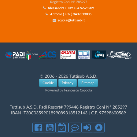
Registro Coni N° 285297
Alessandra ( +39 ) 3476525209
Antonio ( +39 ) 3409313035
scuola@tuttisub.it
© 2006 - 2026 Tuttisub A.S.D.
Cookie
Privacy
Sitemap
Powered by Francesco Coppola
Tuttisub A.S.D. Padi Resort# 799448 Registro Coni N° 285297
IBAN IT30C0359901899089318512143 | C.F. 97598600589